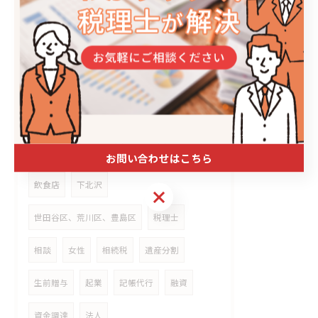
タグ
Tags
町屋
大塚
豊島区
荒川区
世田谷区
豪徳寺
働き方
世田谷
お問い合わせはこちら
飲食店
下北沢
お問い合わせはこちら
世田谷区、荒川区、豊島区
税理士
相談
女性
相続税
遺産分割
生前贈与
起業
記帳代行
融資
資金調達
法人