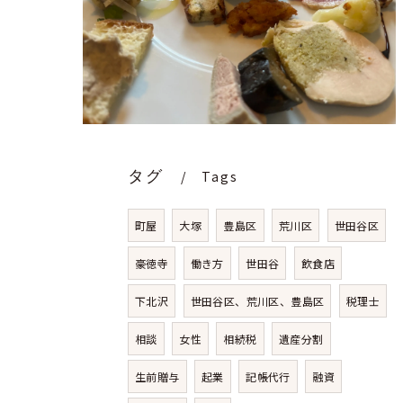
タグ
Tags
町屋
大塚
豊島区
荒川区
世田谷区
豪徳寺
働き方
世田谷
飲食店
下北沢
世田谷区、荒川区、豊島区
税理士
相談
女性
相続税
遺産分割
生前贈与
起業
記帳代行
融資