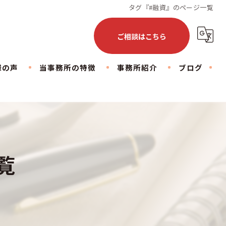
タグ『#融資』のページ一覧
ご相談はこちら
様の声
当事務所の特徴
事務所紹介
ブログ
会社設立
下北沢事務所
お仕事のこと
相続
荒川事務所
日常のこと
税務相談
豊島事務所
コラム
覧
不動産
顧問