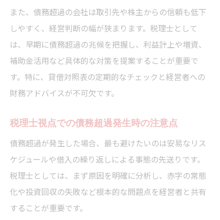
貸借対照表から早期兆候を税理士が見抜く
また、債務超過の会社は取引先や株主からの信頼も低下
方法
しやすく、経営判断の幅が狭まります。税理士として
税理士視点で考える債務超過の原因
は、早期に債務超過の兆候を把握し、利益計上や増資、
赤字の常態化による債務超過リスクを税理
補助金活用など具体的な対策を提案することが重要で
士が解説
す。特に、貸借対照表の定期的なチェックと経営者への
財務アドバイスが不可欠です。
投資回収失敗が招く債務超過を税理士が分
析
税理士視点での債務超過発生時の注意点
財務知識不足による債務超過の典型パター
債務超過が発生した場合、最も避けたいのは安易なリス
ン
ケジュールや借入の繰り返しによる事態の先送りです。
開業初年度の債務超過を税理士がどう見る
税理士としては、まず原因を明確に分析し、赤字の常態
か
化や投資回収の失敗など根本的な問題点を経営者と共有
税理士が発見する債務超過の根本原因とは
することが重要です。
債務超過を早期に察知するポイント