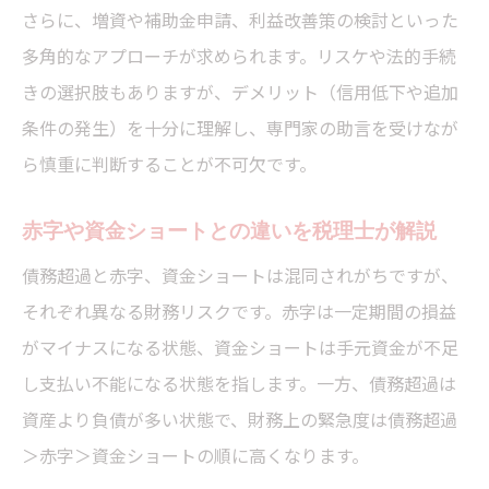
さらに、増資や補助金申請、利益改善策の検討といった
税理士が教える定期的な財務モニタリング
多角的なアプローチが求められます。リスケや法的手続
の重要性
きの選択肢もありますが、デメリット（信用低下や追加
債務超過の兆候を早期に見抜く税理士の視
条件の発生）を十分に理解し、専門家の助言を受けなが
点
ら慎重に判断することが不可欠です。
貸借対照表の変化で債務超過を察知する方
法
赤字や資金ショートとの違いを税理士が解説
税理士による資本欠損の注記チェックポイ
債務超過と赤字、資金ショートは混同されがちですが、
ント
それぞれ異なる財務リスクです。赤字は一定期間の損益
債務超過リスクを高める財務指標の注意点
がマイナスになる状態、資金ショートは手元資金が不足
債務超過時の増資や債務免除の注意点
し支払い不能になる状態を指します。一方、債務超過は
税理士が伝える増資による債務超過解消の
資産より負債が多い状態で、財務上の緊急度は債務超過
実際
＞赤字＞資金ショートの順に高くなります。