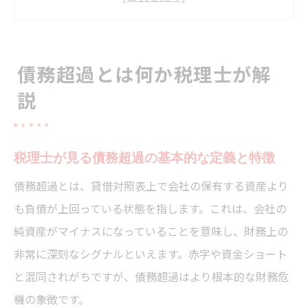
理
税理士視点での債務超過発生時の注意点
債務超過とは何か税理士が解
赤字や資金ショートとの違いを税理士が解
説
説
債務超過が及ぼす法人経営への影響と税理
士の役割
税理士が見る債務超過の基本的な定義と特徴
赤字や資金ショートとの違いを整理
債務超過とは、貸借対照表上で会社の保有する資産より
税理士が語る赤字と債務超過の本質的な違
も負債が上回っている状態を指します。これは、会社の
い
純資産がマイナスになっていることを意味し、財務上の
資金ショートと債務超過の緊急性を税理士
非常に深刻なシグナルといえます。赤字や資金ショート
が比較
と混同されがちですが、債務超過はより根本的な財務危
債務超過と自己資本の関係性を税理士が説
機の象徴です。