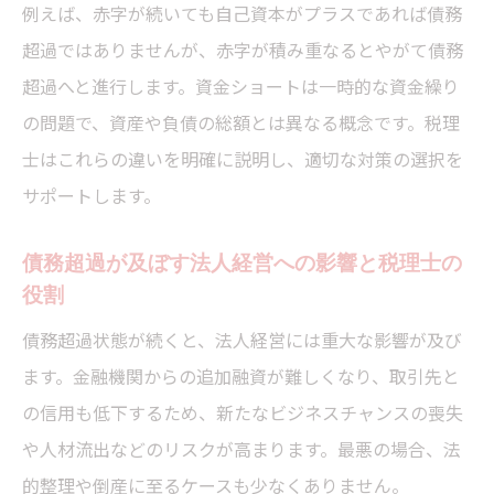
債務免除を活用する際の税理士の重要アド
例えば、赤字が続いても自己資本がプラスであれば債務
バイス
超過ではありませんが、赤字が積み重なるとやがて債務
みなし贈与課税を防ぐための税理士の視点
超過へと進行します。資金ショートは一時的な資金繰り
の問題で、資産や負債の総額とは異なる概念です。税理
税理士が指摘する増資・債務免除の法的リ
士はこれらの違いを明確に説明し、適切な対策の選択を
スク
サポートします。
債務超過時の資本取引における注意点
債務超過が及ぼす法人経営への影響と税理士の
役割
債務超過状態が続くと、法人経営には重大な影響が及び
ます。金融機関からの追加融資が難しくなり、取引先と
の信用も低下するため、新たなビジネスチャンスの喪失
や人材流出などのリスクが高まります。最悪の場合、法
的整理や倒産に至るケースも少なくありません。