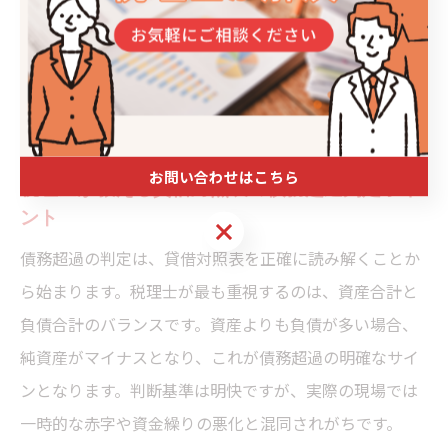
貸借対照表で債務超過を見抜
く方法
お問い合わせはこちら
税理士が教える貸借対照表の債務超過判定ポイ
ント
お問い合わせはこちら
債務超過の判定は、貸借対照表を正確に読み解くことか
ら始まります。税理士が最も重視するのは、資産合計と
負債合計のバランスです。資産よりも負債が多い場合、
純資産がマイナスとなり、これが債務超過の明確なサイ
ンとなります。判断基準は明快ですが、実際の現場では
一時的な赤字や資金繰りの悪化と混同されがちです。