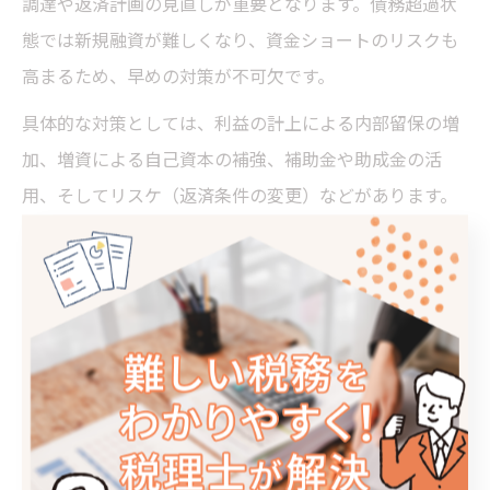
調達や返済計画の見直しが重要となります。債務超過状
態では新規融資が難しくなり、資金ショートのリスクも
高まるため、早めの対策が不可欠です。
具体的な対策としては、利益の計上による内部留保の増
加、増資による自己資本の補強、補助金や助成金の活
用、そしてリスケ（返済条件の変更）などがあります。
リスケは一時的な負担軽減策ですが、信用低下や今後の
資金調達に影響するため、専門家の助言を受けることが
望ましいです。
また、最悪の場合は法的手続き（再生・破産等）も選択
肢となりますが、事業継続や従業員の雇用維持を考慮
し、慎重に判断する必要があります。税理士への早期相
談が、資金繰りリスク回避と再建の第一歩となります。