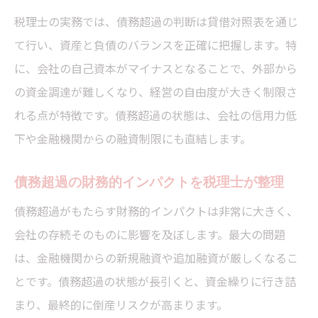
明
税理士の実務では、債務超過の判断は貸借対照表を通じ
赤字が債務超過へ発展する過程を税理士が
て行い、資産と負債のバランスを正確に把握します。特
分析
に、会社の自己資本がマイナスとなることで、外部から
税理士が解説する資金繰りリスクと債務超
の資金調達が難しくなり、経営の自由度が大きく制限さ
過
れる点が特徴です。債務超過の状態は、会社の信用力低
貸借対照表で債務超過を見抜く方法
下や金融機関からの融資制限にも直結します。
税理士が教える貸借対照表の債務超過判定
ポイント
債務超過の財務的インパクトを税理士が整理
純資産欄で債務超過を読み解く税理士の視
債務超過がもたらす財務的インパクトは非常に大きく、
点
会社の存続そのものに影響を及ぼします。最大の問題
税理士が重視する資本欠損と債務超過の違
は、金融機関からの新規融資や追加融資が厳しくなるこ
い
とです。債務超過の状態が長引くと、資金繰りに行き詰
簿外債務への注意点を税理士が解説
まり、最終的に倒産リスクが高まります。