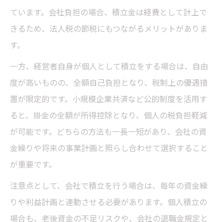
ています。会社負担の場合、積立金は経費として計上で
解約手当金を退職金原資にする際の注意点
きるため、法人税の節税にもつながるメリットがありま
会社損金算入タイミングを税理士が解説
す。
役員退職金の規定整備が会社存続に与える影響
一方、経営者自身が個人として積立をする場合は、自由
税理士が解説する役員退職金規定の重要性
度が高いものの、全額自己負担となり、税制上の優遇措
過大役員退職金のリスクと回避策を税理士
置が限定的です。小規模企業共済など公的制度を活用す
が伝授
ると、掛金の全額が所得控除となり、個人の税負担軽減
退職金積立と資金繰り計画の連動ポイント
が可能です。どちらの方法も一長一短があり、会社の資
就業規則見直し時の税理士の注意点
金繰りや将来の事業計画と照らし合わせて選択すること
役員退職金積立の適正設計で会社を守る
が重要です。
注意点として、会社で積立を行う場合は、毎年の資金繰
りや利益計画と連動させる必要があります。個人積立の
場合も、老後資金の不足リスクや、会社の退職金規定と