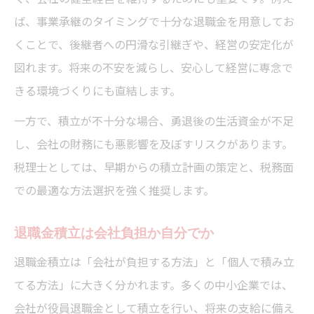
ば、事業承継のタイミングで十分な退職金を用意してお
中小企業の役員退職金積立設計ポイント
くことで、後継者への円滑な引継ぎや、経営の安定化が
小規模企業共済を使った節税の仕組みとは
図れます。将来の不安を減らし、安心して経営に専念で
税理士が解説する小規模企業共済の節税効
きる環境づくりにも直結します。
果
一方で、積立が不十分な場合、勇退後の生活資金が不足
小規模企業共済の掛金と所得控除の仕組み
し、会社の財務にも悪影響を及ぼすリスクがあります。
経営者に適した小規模共済の活用方法
税理士としては、早期からの積立計画の策定と、税務面
税理士おすすめの共済制度見直しポイント
での最適な方法選択を強く推奨します。
退職金積立を兼ねた節税対策のポイント
経営セーフティ共済と退職金制度の違いに注目
退職金積立は会社負担か自分でか
税理士が語る経営セーフティ共済の目的
退職金積立は「会社が負担する方法」と「個人で積み立
退職金積立と倒産防止共済の違いを整理
てる方法」に大きく分かれます。多くの中小企業では、
経営者退職金共済とセーフティ共済の比較
会社が役員退職金として積立を行い、将来の支給に備え