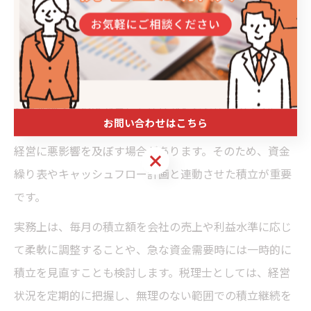
ます。
退職金積立と会社資金繰りのバランス
退職金積立は経営者の老後資金確保に有効ですが、会社
の資金繰りに過度な負担をかけないことが大切です。積
お問い合わせはこちら
立額やタイミングを誤ると、会社の運転資金が不足し、
経営に悪影響を及ぼす場合があります。そのため、資金
お問い合わせはこちら
繰り表やキャッシュフロー計画と連動させた積立が重要
です。
実務上は、毎月の積立額を会社の売上や利益水準に応じ
て柔軟に調整することや、急な資金需要時には一時的に
積立を見直すことも検討します。税理士としては、経営
状況を定期的に把握し、無理のない範囲での積立継続を