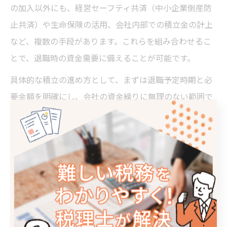
の加入以外にも、経営セーフティ共済（中小企業倒産防
止共済）や生命保険の活用、会社内部での積立金の計上
など、複数の手段があります。これらを組み合わせるこ
とで、退職時の資金需要に備えることが可能です。
具体的な積立の進め方として、まずは退職予定時期と必
要金額を明確にし、会社の資金繰りに無理のない範囲で
毎月の積立額を設定します。税理士としては、掛金の経
費算入や税務上の取り扱いを踏まえ、最適な積立プラン
を提案しています。
また、積立方法の選択や見直しには、社会保険料負担や
キャッシュフローのバランスも考慮が必要です。短期的
な節税効果だけでなく、将来の資金需要や事業承継リス
クも視野に入れて、総合的な資産形成をサポートしてい