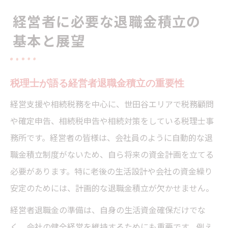
経営者退職金共済の選び方とポイント
経営者に必要な退職金積立の
税理士が語る退職金共済の賢い活用術
基本と展望
税理士が解説する退職金共済の特徴
経営者退職金共済のメリットと注意点
税理士が勧める退職金積立の実践方法
税理士が語る経営者退職金積立の重要性
退職金積立と会社資金繰りのバランス
経営支援や相続税務を中心に、世田谷エリアで税務顧問
役員退職金積立の仕訳を税理士が解説
や確定申告、相続税申告や相続対策をしている税理士事
退職金準備で将来の資金繰りを安定させる方法
務所です。経営者の皆様は、会社員のように自動的な退
税理士が教える退職金準備と資金繰りの関
職金積立制度がないため、自ら将来の資金計画を立てる
係
必要があります。特に老後の生活設計や会社の資金繰り
安定のためには、計画的な退職金積立が欠かせません。
経営者退職金積立で資金安定を目指す方法
退職金積立の会社負担と経営リスク管理
経営者退職金の準備は、自身の生活資金確保だけでな
く、会社の健全経営を維持するためにも重要です。例え
税理士が語る資金繰り悪化の回避策