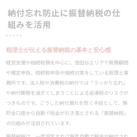
税理士視点で見る振替納税のメリット解説
納付忘れ防止に振替納税の仕
振替納税になっているか確認する重要性
組みを活用
法人税・消費税の自動引落が経営を支える理由
税理士が語る自動引落の資金管理メリット
法人税・消費税の自動引落で経営が安定
税理士が伝える振替納税の基本と安心感
振替納税の活用で資金繰りの不安を解消
経営支援や相続税務を中心に、世田谷エリアで税務顧問
自動引落とダイレクト納付の違いを整理
や確定申告、相続税申告や相続対策をしている税理士事
消費税中間納付の計算方法まで解説
務所です。法人税や消費税の納付では「うっかり忘れ」
税理士だから伝えられる振替納税の安心感
や納付期限を過ぎてしまうことによる延滞税のリスクが
税理士による振替納税の法令遵守サポート
つきものです。こうした納付漏れを防ぐ手段として、預
貯金口座から自動で税金が引き落とされる「振替納税」
納税管理人と税理士法違反リスクの違い
の仕組みが注目されています。
消費税分割納付のデメリットを正しく理解
振替納税は、一度設定すれば毎年自動で税金が納付され
税理士が教える振替納税活用の注意点