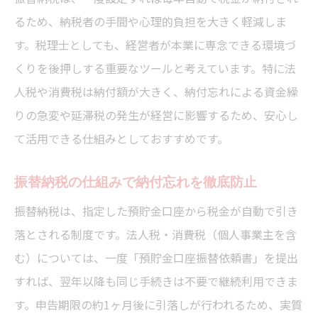
るため、納税者の手間や心理的負担を大きく軽減しま
資金管理の視点から見る振替納税の安心感
す。税理士としても、経営者が本業に専念できる環境づ
振替納税なら申告期限も資金繰りも余裕が生ま
くりを後押しする重要なツールと考えています。特に法
れる
人税や消費税は納付額が大きく、納付忘れによる資金繰
税理士が解説する申告期限延長のメリット
りの急変や延滞税の発生が経営に影響するため、安心し
振替納税の猶予期間で資金繰りにゆとりを
て活用できる仕組みとしておすすめです。
消費税中間納付3回分の時期を正確に把握
申告期限と振替日を税理士と管理するコツ
振替納税の仕組みで納付忘れを徹底防止
資金繰りを見据えた納付スケジュールの立
振替納税は、指定した預貯金口座から税金が自動で引き
て方
落とされる制度です。法人税・消費税（個人事業主を含
e-Tax手続きで簡単・確実に納付管理を実現
む）については、一度「預貯金口座振替依頼書」を提出
すれば、翌年以降も同じ手続きは不要で継続利用できま
税理士が教えるe-Tax申請と振替納税依頼書
す。申告期限の約1ヶ月後に引落しが行われるため、実質
オンライン手続きで振替納税をスムーズに