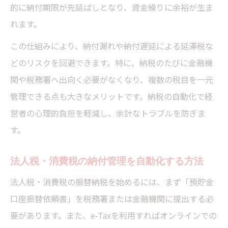
的に納付期限が先延ばしとなり、資金繰りに余裕が生ま
e-Taxとダイレクト納付の違いを税理士が解
れます。
説
この仕組みにより、納付漏れや納付遅延による延滞税な
預貯金口座変更時の再提出手順に注意
どのリスクを回避できます。特に、納税のたびに金融機
振替納税の依頼書記入ポイントを押さえよ
関や税務署へ出向く必要がなくなり、複数の税目を一元
う
管理できる点も大きなメリットです。納税の自動化で経
口座残高の準備が延滞税リスク回避のカギ
営者の心理的負担を軽減し、余計なトラブルを防ぎま
税理士がすすめる引落日前の残高確認習慣
す。
残高不足による延滞税発生の仕組みを解説
確実な資金準備で振替納税を成功させよう
法人税・消費税の納付管理を自動化する方法
消費税の予定納税口座振替日に備える方法
法人税・消費税の振替納税を始めるには、まず「預貯金
税理士が伝授する資金不足リスクの回避策
口座振替依頼書」を税務署または金融機関に提出する必
要があります。また、e-Taxを利用すればオンラインでの