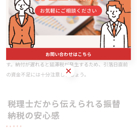
間納付額とします。たとえば、前年度の消費税が90万円
の場合、年3回の中間納付では各回30万円ずつ納付する
ことになります。中間納付の仕訳や納付期限は、国税庁
の公式資料や税理士に確認することが大切です。
中間納付も振替納税の対象となるため、申告・納付スケ
ジュールを事前に把握し、資金準備を行うことが重要で
お問い合わせはこちら
す。納付が遅れると延滞税が発生するため、引落日直前
お問い合わせはこちら
の資金不足には十分注意しましょう。
税理士だから伝えられる振替
納税の安心感