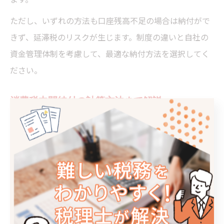
ただし、いずれの方法も口座残高不足の場合は納付がで
きず、延滞税のリスクが生じます。制度の違いと自社の
資金管理体制を考慮して、最適な納付方法を選択してく
ださい。
消費税中間納付の計算方法まで解説
消費税の中間納付は、前年度の消費税額が一定額を超え
る場合、年1回または3回に分けて納付する仕組みです。
中間納付額は、前年度の消費税額を基準に計算され、納
付時期ごとに分割して支払います。
具体的な計算方法は、前年度の確定消費税額をもとに、
年1回の場合はその半額、年3回の場合は3分の1ずつを中