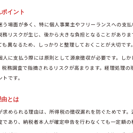
請負契約と雇用契約の違いが源泉徴収に及ぼす影響
れポイント
実態で判断する外注費と給与の分かれ目を税理士が解
迷う場面が多く、特に個人事業主やフリーランスへの支払
税理士がアドバイスする外注の報酬区分と証憑整理
税務リスクが生じ、後から大きな負担となることがありま
外注費として処理する場合の源泉徴収義務の有無
ても異なるため、しっかりと整理しておくことが大切です
源泉徴収義務を正しく果たすための基礎知識
個人に支払う際には原則として源泉徴収が必要です。しか
税理士が語る源泉徴収義務者の範囲とポイント
、税務調査で指摘されるリスクが高まります。経理処理の
個人と法人に対する支払い時の源泉徴収の基準
ントです。
源泉徴収義務を怠った場合の税理士目線リスク解説
源泉徴収しない場合に確定申告が必要となるケース
理由とは
源泉徴収義務違反が税務調査で指摘される流れ
が求められる理由は、所得税の徴収漏れを防ぐためです。
法人支払い時に源泉徴収が不要となる根拠とは
度であり、納税者本人が確定申告を行わなくても一定額の
税理士が解説する法人への支払いと源泉徴収不要の理