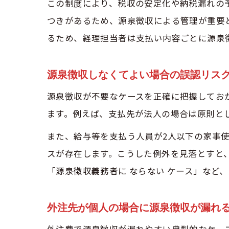
この制度により、税収の安定化や納税漏れの
つきがあるため、源泉徴収による管理が重要
るため、経理担当者は支払い内容ごとに源泉
源泉徴収しなくてよい場合の誤認リス
源泉徴収が不要なケースを正確に把握してお
ます。例えば、支払先が法人の場合は原則と
また、給与等を支払う人員が2人以下の家事
スが存在します。こうした例外を見落とすと
「源泉徴収義務者に ならない ケース」など
外注先が個人の場合に源泉徴収が漏れ
外注費で源泉徴収が漏れやすい典型的なケー