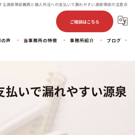
する源泉徴収義務と個人外注への支払いで漏れやすい源泉徴収の注意点
ご相談はこちら
様の声
当事務所の特徴
事務所紹介
ブログ
会社設立
下北沢事務所
お仕事のこと
相続
荒川事務所
日常のこと
支払いで漏れやすい源泉
税務相談
豊島事務所
コラム
不動産
顧問