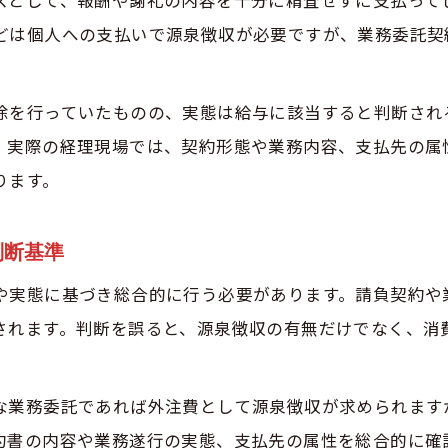
納付の特例申請を活用する際の実務注意点
どは個人への支払いで源泉徴収が必要ですが、業務委託契
税理士が教える源泉徴収の納付手続きの流れ
支払調書と源泉徴収納付を正しく行うポイント
除を行っていたものの、実態は給与に該当すると判断され
源泉徴収納付の遅延が招く税務上のリスクを解説
。実際の経理現場では、契約形態や業務内容、支払先の属
ります。
判断基準
や実態に基づき総合的に行う必要があります。請負契約や
されます。判断を誤ると、源泉徴収の有無だけでなく、消
な業務委託であれば外注費として源泉徴収が求められます
約書の内容や業務遂行の実態、支払先の属性を総合的に確