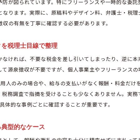
予防が図られています。特にフリーランスや一時的な委託
源泉徴収が法人支払いで原則不要となる仕組み
となります。実際に、原稿料やデザイン料、弁護士・税理
法人への外注費が源泉徴収不要となる場合の判断基準
徴収の有無を丁寧に確認する必要があります。
源泉徴収不要な場合と税理士が伝える注意点
個人と法人で異なる源泉徴収の取り扱いを確認
クを税理士目線で整理
源泉徴収しない場合に税務調査で注意すべき点
かなければ、不要な税金を差し引いてしまったり、逆に本
源泉徴収義務違反が税務調査でどう指摘されるか
して源泉徴収が不要ですが、個人事業主やフリーランスの
税理士が語る源泉徴収しない場合の調査リスク
使用人のみの場合や、給与の支払いがなく報酬・料金だけ
お問い合わせはこちら
お問い合わせはこちら
外注費で源泉徴収し忘れた際の税務対応を解説
、税務調査で指摘を受けることも少なくありません。実務
源泉徴収されていない場合に確定申告で必要な手続き
、具体的な事例ごとに確認することが重要です。
税務調査で源泉徴収漏れを防ぐための証拠整備
納付期限や特例申請の実務ポイント総まとめ
る典型的なケース
源泉徴収の納付期限を税理士が押さえるべき理由
スとして、報酬や謝礼の内容を十分に精査せずに支払って