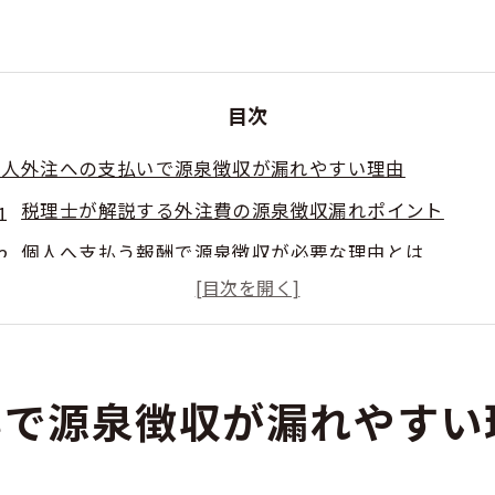
目次
個人外注への支払いで源泉徴収が漏れやすい理由
税理士が解説する外注費の源泉徴収漏れポイント
個人へ支払う報酬で源泉徴収が必要な理由とは
源泉徴収しなくてよい場合の誤認リスクを税理士目線
外注先が個人の場合に源泉徴収が漏れる典型的なケー
税理士が見る外注費と謝礼の源泉徴収判断基準
いで源泉徴収が漏れやすい
税理士が伝える外注費と給与の見極めポイント
外注費と給与の違いを税理士が判断する重要視点