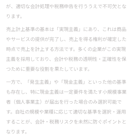
徴
が、適切な会計処理や税務申告を行ううえで不可欠とな
ります。
検収基準や船積基準の選び方と税理士の助
言
売上計上基準の基本は「実現主義」にあり、これは商品
売上計上基準の選択で注意すべきポイント
やサービスの提供が完了し、売上を得る権利が確定した
時点で売上を計上する方法です。多くの企業がこの実現
売上計上基準の継続適用が重要な理由
主義を採用しており、会計や税務の透明性・正確性を保
税理士が伝える売上計上基準変更時の注意
つために重要な役割を果たしています。
点
計上タイミングの原則と経理リスクを考える
一方で、「発生主義」や「現金主義」といった他の基準
も存在し、特に現金主義は一定要件を満たす小規模事業
売上計上タイミングの原則を税理士が説明
者（個人事業主）が届出を行った場合のみ選択可能で
売上計上漏れや二重計上のリスク回避法
す。自社の規模や業種に応じて適切な基準を選択・運用
計上基準の誤りが経理に与える影響とは
することが、会計・税務リスクを未然に防ぐポイントと
税理士が指摘する計上時期の適正判断
なります。