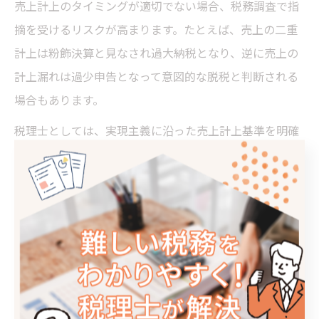
売上計上のタイミングが適切でない場合、税務調査で指
摘を受けるリスクが高まります。たとえば、売上の二重
計上は粉飾決算と見なされ過大納税となり、逆に売上の
計上漏れは過少申告となって意図的な脱税と判断される
場合もあります。
税理士としては、実現主義に沿った売上計上基準を明確
に定め、帳簿や証憑書類を整備しておくことが重要で
す。税務調査では、売上計上の根拠や一貫性が厳しくチ
ェックされるため、日常的な会計処理の正確性と透明性
を確保しましょう。
売上計上の実現主義と収益認識基準の関係
企業会計原則に基づく実現主義は、近年の収益認識基準