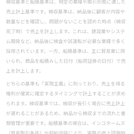
検収基準と船積基準は、特定の業種や取引形態に適した
売上計上基準です。検収基準は、納品後に顧客が内容や
数量などを確認し、問題がないことを認めた時点（検収
完了時）で売上を計上します。これは、建設業やシステ
ム開発など、納品後に検査や試運転が必要な業種で多く
採用されています。一方、船積基準は、主に貿易業に用
いられ、商品を船積みした日付（船荷証券の日付）で売
上を計上します。
どちらの基準も「実現主義」に則っており、売上を得る
権利が確実に確定するタイミングで計上することが求め
られます。検収基準では、検収が長引く場合に売上計上
が遅れることがあるため、納品から検収までの流れと書
類管理が重要です。船積基準の場合は、インコタームズ
（貿易取引条件）や契約内容により、実際の売上認識時