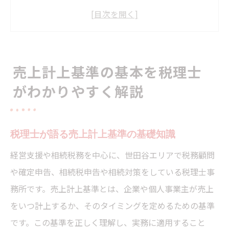
企業会計原則と売上計上基準の関係性
売上計上基準の種類と税理士の視点
納品基準や出荷基準の違いを税理士が解説
売上計上基準の基本を税理士
国税庁が示す売上の計上基準を理解する
がわかりやすく解説
実現主義を軸とする計上基準のポイント
税理士が説明する実現主義の考え方
売上計上基準における実現主義の重要性
税理士が語る売上計上基準の基礎知識
発生主義と実現主義の違いを税理士が解説
経営支援や相続税務を中心に、世田谷エリアで税務顧問
実現主義が税務調査に与える影響とは
や確定申告、相続税申告や相続対策をしている税理士事
売上計上の実現主義と収益認識基準の関係
務所です。売上計上基準とは、企業や個人事業主が売上
多様な売上計上基準の選択と注意点
をいつ計上するか、そのタイミングを定めるための基準
税理士が解説する出荷基準と引渡基準の特
です。この基準を正しく理解し、実務に適用すること