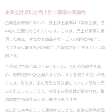
売上計上基準の選定と税務調査リスク対策
収益認識基準への対応方法を税理士目線で紹介
企業会計原則と売上計上基準の関係性
税理士が語る収益認識基準の基本事項
企業会計原則において、売上計上基準は「実現主義」を
収益認識基準と売上計上基準の実務的違い
中心に位置付けられています。これは、売上が実際に実
新収益認識基準適用時の税理士の対応策
現した時点、すなわち商品やサービスの提供が完了し、
代金を受け取る権利が確定した段階で計上するという原
売上計上基準変更と収益認識基準の連動性
則です。
税務調査に備える収益認識基準のポイント
この実現主義に基づく売上計上は、会計の信頼性を高
計上基準の継続と変更時の重要チェックポイン
め、粉飾決算や計上漏れなどのリスクを減らす狙いがあ
ト
ります。例えば、まだ商品を引き渡していない段階で売
税理士が解説する計上基準継続の原則
上を計上してしまうと、会計上の整合性が損なわれ、税
売上計上基準変更時の税理士チェック項目
務調査で指摘を受ける可能性があります。
計上基準の継続適用で経営を安定させる方
売上計上基準を正しく運用することで、企業の財務状況
法