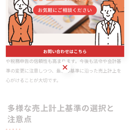
とも密接な関係があります。収益認識基準では、取引の
内容や契約条件に応じて、収益（売上）を認識するタイ
ミングがより明確に規定されており、実現主義の考え方
がベースとなっています。
売上計上基準を実現主義に基づき適切に運用すること
で、会計処理の透明性と比較可能性が向上し、経営判断
お問い合わせはこちら
や税務申告の信頼性も高まります。今後も法令や会計基
お問い合わせはこちら
準の変更に注意しつつ、最新の基準に沿った売上計上を
心がけることが大切です。
多様な売上計上基準の選択と
注意点