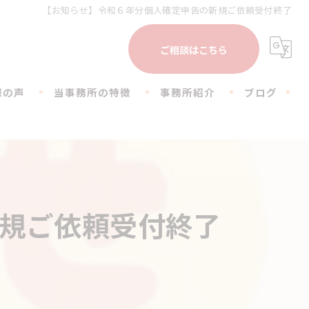
【お知らせ】令和６年分個人確定申告の新規ご依頼受付終了
ご相談はこちら
様の声
当事務所の特徴
事務所紹介
ブログ
会社設立
下北沢事務所
お仕事のこと
相続
荒川事務所
日常のこと
税務相談
豊島事務所
コラム
規ご依頼受付終了
不動産
顧問